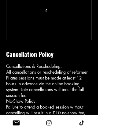
Cancellation Policy
Cancellations & Rescheduling:
All cancellations or rescheduling of reformer
Pilates sessions must be made at least 12
hours in advance via the online booking
system. Late cancellations will incur the full
session fee.
No-Show Policy:
Failure to attend a booked session without
cancelling will result in a £10 no-show fee,
except when the booking was made using a
class credit, in which case the full credit will
be forfeited instead.
Arrival Time: